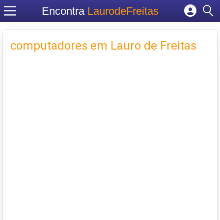
Encontra
LaurodeFreitas
Cadastrar empresa
computadores em Lauro de Freitas
Fazer login
Criar conta