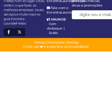
Freitas num só lugar! Dicas,
EncontraLaurodeFreitas
principais notícias,
onde ir, o que fazer, as
dicas e promoções
Fale com o
melhores empresas, locais,
EncontraLaurodeFreitas
serviços e muito mais no
guia Encontra
ANUNCIE
:
LaurodeFreitas.
Com
destaque
|
Grátis
Termos
|
Privacidade
|
Sitemap
Criado com ❤️ e ☕ pelo time do EncontraBrasil