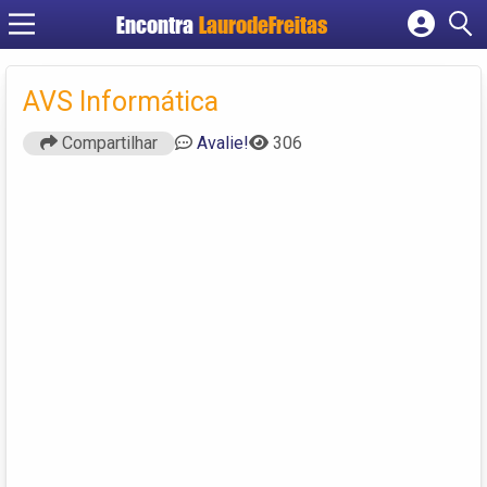
Encontra
LaurodeFreitas
Cadastrar empresa
AVS Informática
Fazer login
Criar conta
Compartilhar
Avalie!
306