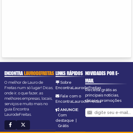
ENCONTRA
LAURODEFREITAS
LINKS RÁPIDOS
NOVIDADES POR E-
MAIL
O melhor de Lauro de
Sobre
Freitas num só lugar! Dicas,
EncontraLaurodeFreitas
Receba grátis as
onde ir, o que fazer, as
principais notícias,
Fale com o
melhores empresas, locais,
dicas e promoções
EncontraLaurodeFreitas
serviços e muito mais no
guia Encontra
ANUNCIE
:
LaurodeFreitas.
Com
destaque
|
Grátis