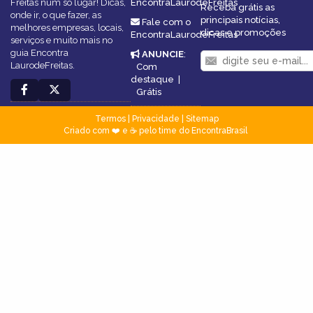
Freitas num só lugar! Dicas,
EncontraLaurodeFreitas
Receba grátis as
onde ir, o que fazer, as
principais notícias,
Fale com o
melhores empresas, locais,
dicas e promoções
EncontraLaurodeFreitas
serviços e muito mais no
guia Encontra
ANUNCIE
:
LaurodeFreitas.
Com
destaque
|
Grátis
Termos
|
Privacidade
|
Sitemap
Criado com ❤️ e ☕ pelo time do EncontraBrasil