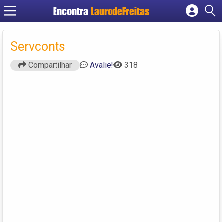
Encontra
LaurodeFreitas
Cadastrar empresa
Servconts
Fazer login
Criar conta
Compartilhar
Avalie!
318