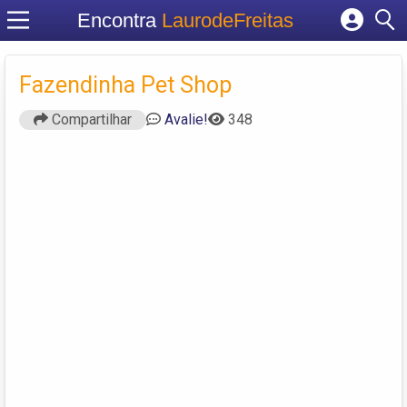
Encontra
LaurodeFreitas
Cadastrar empresa
Fazendinha Pet Shop
Fazer login
Criar conta
Compartilhar
Avalie!
348