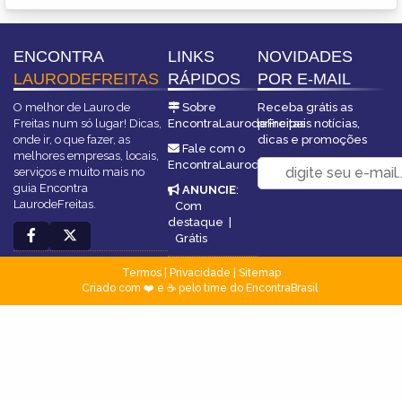
ENCONTRA
LINKS
NOVIDADES
LAURODEFREITAS
RÁPIDOS
POR E-MAIL
O melhor de Lauro de
Sobre
Receba grátis as
Freitas num só lugar! Dicas,
EncontraLaurodeFreitas
principais notícias,
onde ir, o que fazer, as
dicas e promoções
Fale com o
melhores empresas, locais,
EncontraLaurodeFreitas
serviços e muito mais no
guia Encontra
ANUNCIE
:
LaurodeFreitas.
Com
destaque
|
Grátis
Termos
|
Privacidade
|
Sitemap
Criado com ❤️ e ☕ pelo time do EncontraBrasil