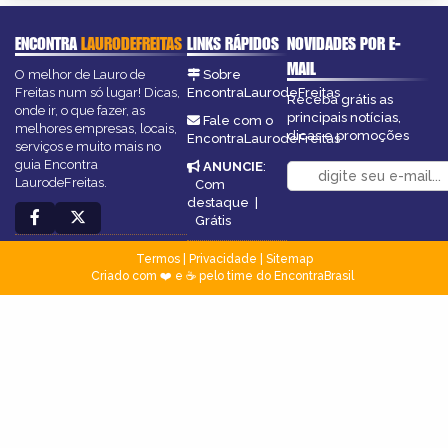
ENCONTRA
LAURODEFREITAS
LINKS RÁPIDOS
NOVIDADES POR E-
MAIL
O melhor de Lauro de
Sobre
Freitas num só lugar! Dicas,
EncontraLaurodeFreitas
Receba grátis as
onde ir, o que fazer, as
principais notícias,
Fale com o
melhores empresas, locais,
dicas e promoções
EncontraLaurodeFreitas
serviços e muito mais no
guia Encontra
ANUNCIE
:
LaurodeFreitas.
Com
destaque
|
Grátis
Termos
|
Privacidade
|
Sitemap
Criado com ❤️ e ☕ pelo time do EncontraBrasil