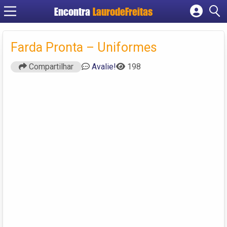
Encontra
LaurodeFreitas
Cadastrar empresa
Farda Pronta – Uniformes
Fazer login
Criar conta
Compartilhar
Avalie!
198