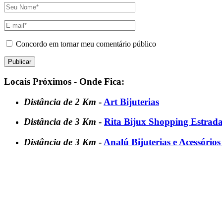
Concordo em tornar meu comentário público
Locais Próximos - Onde Fica:
Distância de 2 Km
-
Art Bijuterias
Distância de 3 Km
-
Rita Bijux Shopping Estrad
Distância de 3 Km
-
Analú Bijuterias e Acessóri