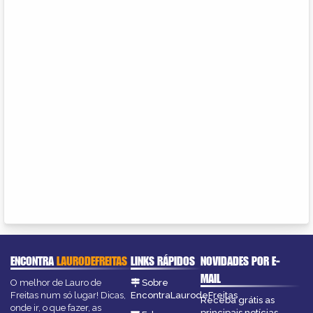
ENCONTRA
LAURODEFREITAS
LINKS RÁPIDOS
NOVIDADES POR E-
MAIL
O melhor de Lauro de
Sobre
Freitas num só lugar! Dicas,
EncontraLaurodeFreitas
Receba grátis as
onde ir, o que fazer, as
principais notícias,