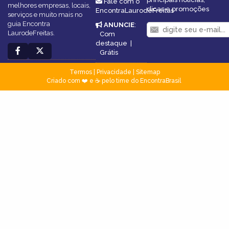
Fale com o
melhores empresas, locais,
dicas e promoções
EncontraLaurodeFreitas
serviços e muito mais no
guia Encontra
ANUNCIE
:
LaurodeFreitas.
Com
destaque
|
Grátis
Termos
|
Privacidade
|
Sitemap
Criado com ❤️ e ☕ pelo time do EncontraBrasil