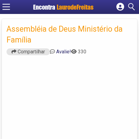
Encontra
LaurodeFreitas
Cadastrar empresa
Assembléia de Deus Ministério da
Fazer login
Criar conta
Família
Compartilhar
Avalie!
330