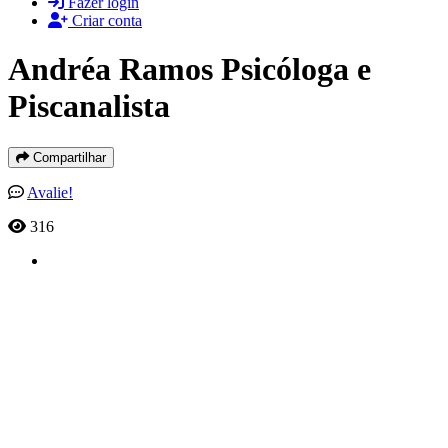
Fazer login
Criar conta
Andréa Ramos Psicóloga e
Piscanalista
Compartilhar
Avalie!
316