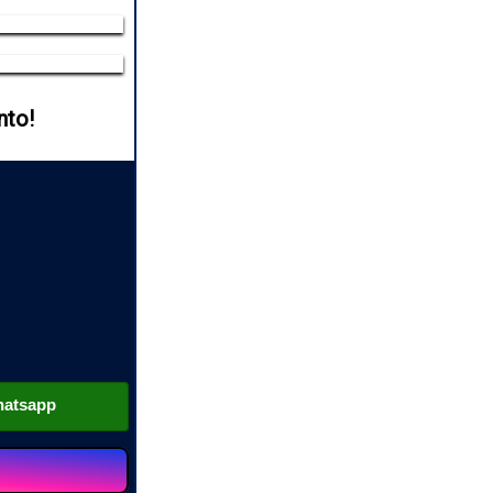
nto!
hatsapp