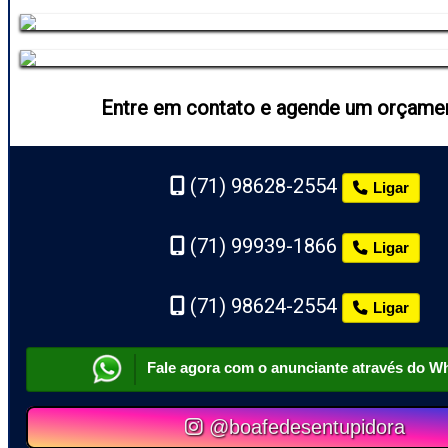
Entre em contato e agende um orçame
(71) 98628-2554
Ligar
(71) 99939-1866
Ligar
(71) 98624-2554
Ligar
Fale agora com o anunciante através do W
@boafedesentupidora