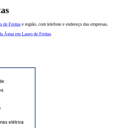
tas
 de Freitas
e região, com telefone e endereço das empresas.
a Água em Lauro de Freitas
dora
de:
os
a
nas elétrica