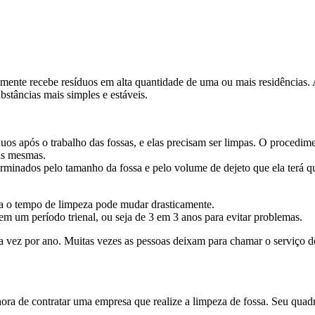
mente recebe resíduos em alta quantidade de uma ou mais residências. A
tâncias mais simples e estáveis.
os após o trabalho das fossas, e elas precisam ser limpas. O procedime
das mesmas.
rminados pelo tamanho da fossa e pelo volume de dejeto que ela terá q
a o tempo de limpeza pode mudar drasticamente.
m um período trienal, ou seja de 3 em 3 anos para evitar problemas.
 vez por ano. Muitas vezes as pessoas deixam para chamar o serviço de
ra de contratar uma empresa que realize a limpeza de fossa. Seu quadro 