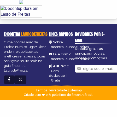
ENCONTRA
LAURODEFREITAS
LINKS RÁPIDOS
NOVIDADES POR E-
MAIL
O melhor de Lauro de
Sobre
Freitas num só lugar! Dicas,
EncontraLaurodeFreitas
Receba grátis as
onde ir, o que fazer, as
principais notícias,
Fale com o
melhores empresas, locais,
dicas e promoções
EncontraLaurodeFreitas
serviços e muito mais no
guia Encontra
ANUNCIE
:
LaurodeFreitas.
Com
destaque
|
Grátis
Termos
|
Privacidade
|
Sitemap
Criado com ❤️ e ☕ pelo time do EncontraBrasil