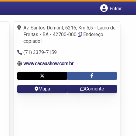
Entrar
Cadastrar empresa
Av. Santos Dumont, 6216, Km 5,5 - Lauro de
Fazer login
Freitas - BA - 42700-000
Endereço
Criar conta
copiado!
(71) 3379-7159
www.cacaushow.com.br
Mapa
Comente