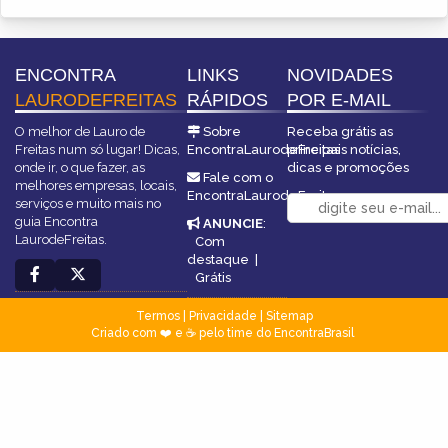
ENCONTRA
LINKS
NOVIDADES
LAURODEFREITAS
RÁPIDOS
POR E-MAIL
O melhor de Lauro de
Sobre
Receba grátis as
Freitas num só lugar! Dicas,
EncontraLaurodeFreitas
principais notícias,
onde ir, o que fazer, as
dicas e promoções
Fale com o
melhores empresas, locais,
EncontraLaurodeFreitas
serviços e muito mais no
guia Encontra
ANUNCIE
:
LaurodeFreitas.
Com
destaque
|
Grátis
Termos
|
Privacidade
|
Sitemap
Criado com ❤️ e ☕ pelo time do EncontraBrasil