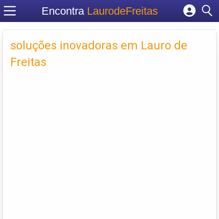
Encontra
LaurodeFreitas
Cadastrar empresa
soluções inovadoras em Lauro de
Fazer login
Criar conta
Freitas