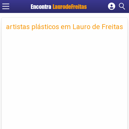
Encontra
LaurodeFreitas
Cadastrar empresa
artistas plásticos em Lauro de Freitas
Fazer login
Criar conta