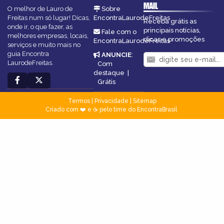
MAIL
O melhor de Lauro de
Sobre
Freitas num só lugar! Dicas,
EncontraLaurodeFreitas
Receba grátis as
onde ir, o que fazer, as
principais notícias,
Fale com o
melhores empresas, locais,
dicas e promoções
EncontraLaurodeFreitas
serviços e muito mais no
guia Encontra
ANUNCIE
:
LaurodeFreitas.
Com
destaque
|
Grátis
Termos
|
Privacidade
|
Sitemap
Criado com ❤️ e ☕ pelo time do EncontraBrasil