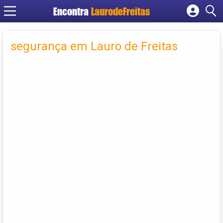
Encontra
LaurodeFreitas
Cadastrar empresa
segurança em Lauro de Freitas
Fazer login
Criar conta