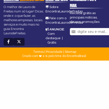
MAIL
O melhor de Lauro de
Sobre
Freitas num só lugar! Dicas,
EncontraLaurodeFreitas
Receba grátis as
onde ir, o que fazer, as
principais notícias,
Fale com o
melhores empresas, locais,
dicas e promoções
EncontraLaurodeFreitas
serviços e muito mais no
guia Encontra
ANUNCIE
:
LaurodeFreitas.
Com
destaque
|
Grátis
Termos
|
Privacidade
|
Sitemap
Criado com ❤️ e ☕ pelo time do EncontraBrasil