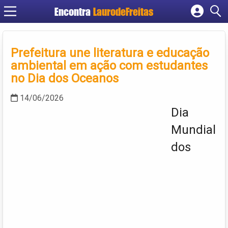
Encontra
LaurodeFreitas
Cadastrar empresa
Fazer login
Prefeitura une literatura e educação
Criar conta
ambiental em ação com estudantes
no Dia dos Oceanos
14/06/2026
Dia
Mundial
dos