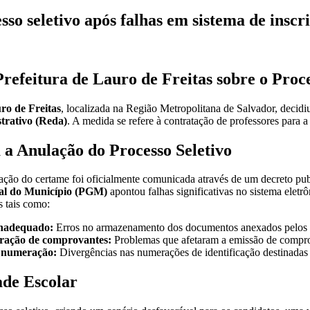
so seletivo após falhas em sistema de inscr
refeitura de Lauro de Freitas sobre o Proce
ro de Freitas
, localizada na Região Metropolitana de Salvador, decidi
trativo (Reda)
. A medida se refere à contratação de professores para 
 a Anulação do Processo Seletivo
ação do certame foi oficialmente comunicada através de um decreto pub
al do Município (PGM)
apontou falhas significativas no sistema elet
 tais como:
nadequado:
Erros no armazenamento dos documentos anexados pelos 
eração de comprovantes:
Problemas que afetaram a emissão de compro
a numeração:
Divergências nas numerações de identificação destinadas a
ade Escolar