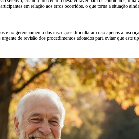
so seletivo, criando um cenário desfavorável para os candidatos, uma 
icipantes em relação aos erros ocorridos, o que torna a situação ainda
tros e no gerenciamento das inscrições dificultaram não apenas a insc
de urgente de revisão dos procedimentos adotados para evitar que este 