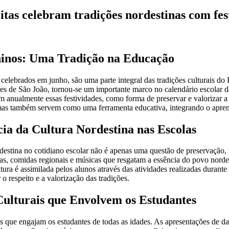
tas celebram tradições nordestinas com fes
ninos: Uma Tradição na Educação
 celebrados em junho, são uma parte integral das tradições culturais do 
ões de São João, tornou-se um importante marco no calendário escolar da
anualmente essas festividades, como forma de preservar e valorizar a 
mas também servem como uma ferramenta educativa, integrando o aprendi
ia da Cultura Nordestina nas Escolas
ordestina no cotidiano escolar não é apenas uma questão de preservação,
cas, comidas regionais e músicas que resgatam a essência do povo nord
ultura é assimilada pelos alunos através das atividades realizadas durante 
 respeito e a valorização das tradições.
Culturais que Envolvem os Estudantes
is que engajam os estudantes de todas as idades. As apresentações de da