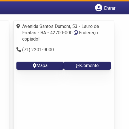
Entrar
Cadastrar empresa
Avenida Santos Dumont, 53 - Lauro de
Fazer login
Freitas - BA - 42700-000
Endereço
Criar conta
copiado!
(71) 2201-9000
Mapa
Comente