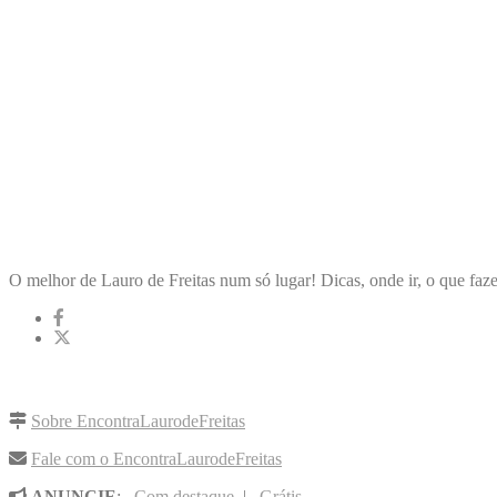
ENCONTRA
LAURODEFREITAS
O melhor de Lauro de Freitas num só lugar! Dicas, onde ir, o que faze
LINKS RÁPIDOS
Sobre EncontraLaurodeFreitas
Fale com o EncontraLaurodeFreitas
ANUNCIE
:
Com destaque
|
Grátis