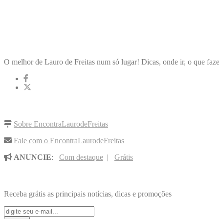
ENCONTRA
LAURODEFREITAS
O melhor de Lauro de Freitas num só lugar! Dicas, onde ir, o que faze
LINKS RÁPIDOS
Sobre EncontraLaurodeFreitas
Fale com o EncontraLaurodeFreitas
ANUNCIE
:
Com destaque
|
Grátis
NOVIDADES POR E-MAIL
Receba grátis as principais notícias, dicas e promoções