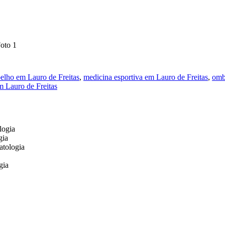
oelho em Lauro de Freitas
,
medicina esportiva em Lauro de Freitas
,
omb
m Lauro de Freitas
logia
gia
atologia
gia