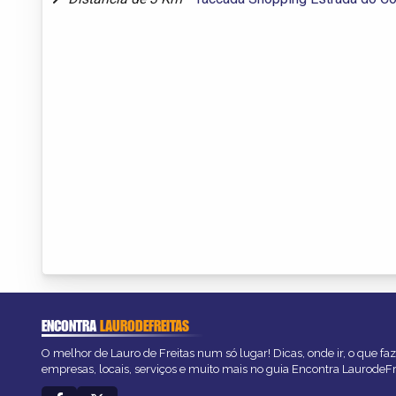
ENCONTRA
LAURODEFREITAS
O melhor de Lauro de Freitas num só lugar! Dicas, onde ir, o que fa
empresas, locais, serviços e muito mais no guia Encontra LaurodeFr