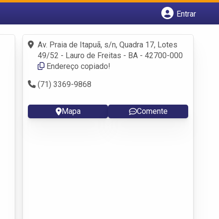
Entrar
Cadastrar empresa
Av. Praia de Itapuã, s/n, Quadra 17, Lotes
Fazer login
49/52 - Lauro de Freitas - BA - 42700-000
Criar conta
Endereço copiado!
(71) 3369-9868
Mapa
Comente