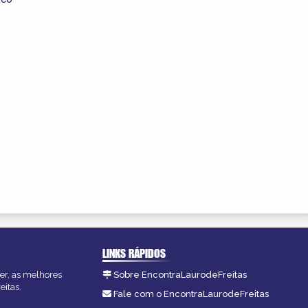
LINKS RÁPIDOS
zer, as melhores
Sobre EncontraLaurodeFreitas
eitas.
Fale com o EncontraLaurodeFreitas