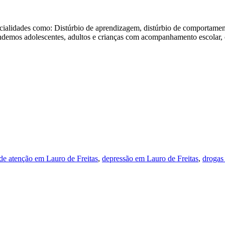
ialidades como: Distúrbio de aprendizagem, distúrbio de comportament
tendemos adolescentes, adultos e crianças com acompanhamento escolar, o
 de atenção em Lauro de Freitas
,
depressão em Lauro de Freitas
,
drogas