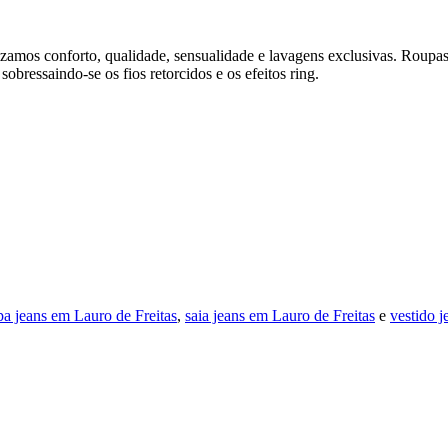
rizamos conforto, qualidade, sensualidade e lavagens exclusivas. Roup
sobressaindo-se os fios retorcidos e os efeitos ring.
pa jeans em Lauro de Freitas
,
saia jeans em Lauro de Freitas
e
vestido j