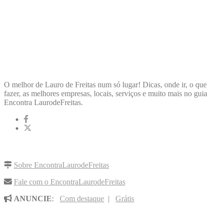
ENCONTRA
LAURODEFREITAS
O melhor de Lauro de Freitas num só lugar! Dicas, onde ir, o que
fazer, as melhores empresas, locais, serviços e muito mais no guia
Encontra LaurodeFreitas.
LINKS RÁPIDOS
Sobre EncontraLaurodeFreitas
Fale com o EncontraLaurodeFreitas
ANUNCIE
:
Com destaque
|
Grátis
NOVIDADES POR E-MAIL