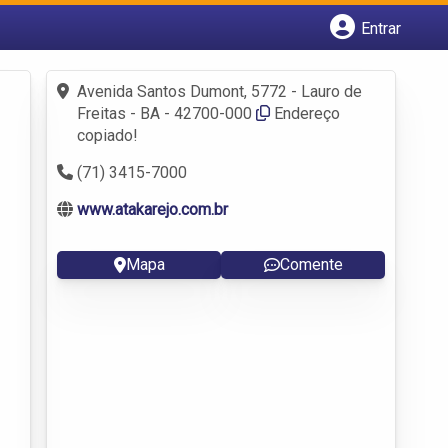
Entrar
Cadastrar empresa
Avenida Santos Dumont, 5772 - Lauro de
Fazer login
Freitas - BA - 42700-000
Endereço
Criar conta
copiado!
(71) 3415-7000
www.atakarejo.com.br
Mapa
Comente