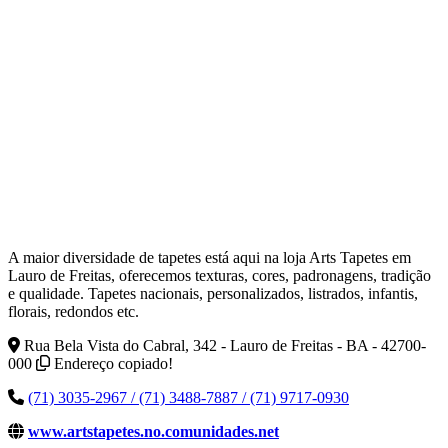
A maior diversidade de tapetes está aqui na loja Arts Tapetes em
Lauro de Freitas, oferecemos texturas, cores, padronagens, tradição
e qualidade. Tapetes nacionais, personalizados, listrados, infantis,
florais, redondos etc.
Rua Bela Vista do Cabral, 342 - Lauro de Freitas - BA - 42700-
000
Endereço copiado!
(71) 3035-2967 / (71) 3488-7887 / (71) 9717-0930
www.artstapetes.no.comunidades.net