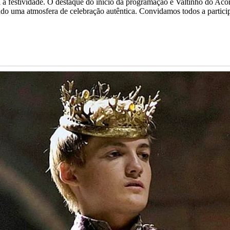
à festividade. O destaque do início da programação é Valtinho do Acor
ndo uma atmosfera de celebração autêntica. Convidamos todos a partic