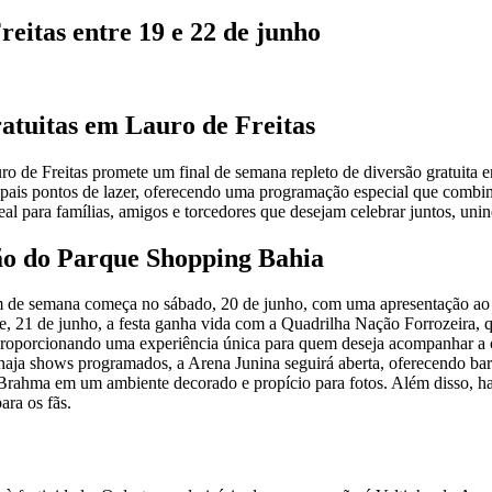
eitas entre 19 e 22 de junho
atuitas em Lauro de Freitas
o de Freitas promete um final de semana repleto de diversão gratuita 
pais pontos de lazer, oferecendo uma programação especial que combi
eal para famílias, amigos e torcedores que desejam celebrar juntos, unin
o do Parque Shopping Bahia
m de semana começa no sábado, 20 de junho, com uma apresentação ao 
e, 21 de junho, a festa ganha vida com a Quadrilha Nação Forrozeira, 
 proporcionando uma experiência única para quem deseja acompanhar a c
aja shows programados, a Arena Junina seguirá aberta, oferecendo barr
 Brahma em um ambiente decorado e propício para fotos. Além disso, h
ara os fãs.