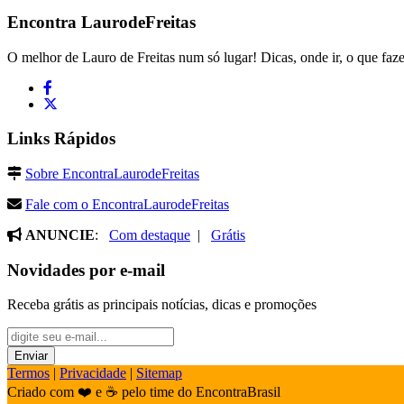
Encontra
LaurodeFreitas
O melhor de Lauro de Freitas num só lugar! Dicas, onde ir, o que faze
Links Rápidos
Sobre EncontraLaurodeFreitas
Fale com o EncontraLaurodeFreitas
ANUNCIE
:
Com destaque
|
Grátis
Novidades por e-mail
Receba grátis as principais notícias, dicas e promoções
Termos
|
Privacidade
|
Sitemap
Criado com ❤️ e ☕ pelo time do EncontraBrasil