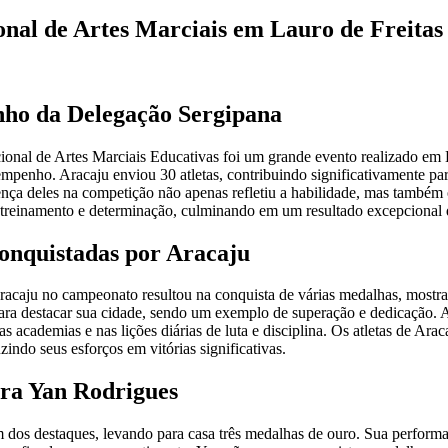
onal de Artes Marciais em Lauro de Freitas
ho da Delegação Sergipana
nal de Artes Marciais Educativas foi um grande evento realizado em 
mpenho. Aracaju enviou 30 atletas, contribuindo significativamente par
ença deles na competição não apenas refletiu a habilidade, mas també
 treinamento e determinação, culminando em um resultado excepcional 
nquistadas por Aracaju
racaju no campeonato resultou na conquista de várias medalhas, mostran
ra destacar sua cidade, sendo um exemplo de superação e dedicação. A
as academias e nas lições diárias de luta e disciplina. Os atletas de Ar
uzindo seus esforços em vitórias significativas.
ra Yan Rodrigues
um dos destaques, levando para casa três medalhas de ouro. Sua perfor