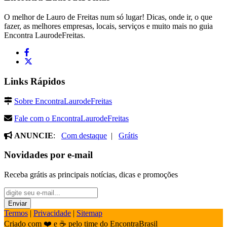
O melhor de Lauro de Freitas num só lugar! Dicas, onde ir, o que
fazer, as melhores empresas, locais, serviços e muito mais no guia
Encontra LaurodeFreitas.
Links Rápidos
Sobre EncontraLaurodeFreitas
Fale com o EncontraLaurodeFreitas
ANUNCIE
:
Com destaque
|
Grátis
Novidades por e-mail
Receba grátis as principais notícias, dicas e promoções
Termos
|
Privacidade
|
Sitemap
Criado com ❤️ e ☕ pelo time do EncontraBrasil