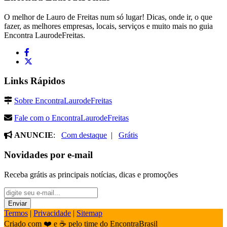
O melhor de Lauro de Freitas num só lugar! Dicas, onde ir, o que
fazer, as melhores empresas, locais, serviços e muito mais no guia
Encontra LaurodeFreitas.
Links Rápidos
Sobre EncontraLaurodeFreitas
Fale com o EncontraLaurodeFreitas
ANUNCIE
:
Com destaque
|
Grátis
Novidades por e-mail
Receba grátis as principais notícias, dicas e promoções
Termos
|
Privacidade
|
Sitemap
Criado com ❤️ e ☕ pelo time do EncontraBrasil