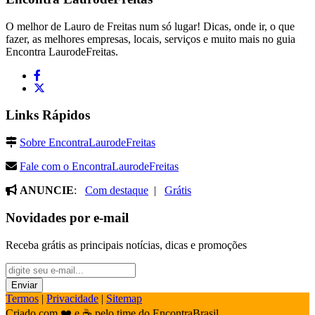
O melhor de Lauro de Freitas num só lugar! Dicas, onde ir, o que
fazer, as melhores empresas, locais, serviços e muito mais no guia
Encontra LaurodeFreitas.
Links Rápidos
Sobre EncontraLaurodeFreitas
Fale com o EncontraLaurodeFreitas
ANUNCIE
:
Com destaque
|
Grátis
Novidades por e-mail
Receba grátis as principais notícias, dicas e promoções
Termos
|
Privacidade
|
Sitemap
Criado com ❤️ e ☕ pelo time do EncontraBrasil