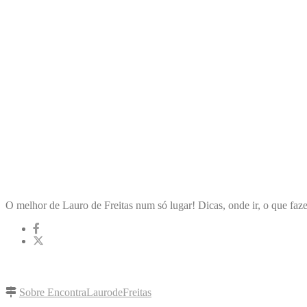
ENCONTRA
LAURODEFREITAS
O melhor de Lauro de Freitas num só lugar! Dicas, onde ir, o que faze
LINKS RÁPIDOS
Sobre EncontraLaurodeFreitas