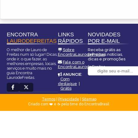
ENCONTRA
LINKS
NOVIDADES
LAURODEFREITAS
RÁPIDOS
POR E-MAIL
O melhor de Lauro de
Sobre
Receba grátis as
Freitas num só lugar! Dicas,
EncontraLaurodeFreitas
principais notícias,
onde ir, o que fazer, as
dicas e promoções
Fale com o
melhores empresas, locais,
EncontraLaurodeFreitas
serviços e muito mais no
guia Encontra
ANUNCIE
:
LaurodeFreitas.
Com
destaque
|
Grátis
Termos
|
Privacidade
|
Sitemap
Criado com ❤️ e ☕ pelo time do EncontraBrasil