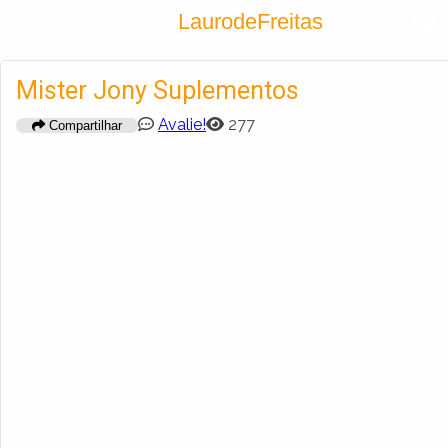
Encontra
LaurodeFreitas
Cadastrar empresa
Mister Jony Suplementos
Fazer login
Criar conta
Avalie!
277
Compartilhar