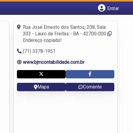
Entrar
Cadastrar empresa
Rua José Ernesto dos Santos, 208, Sala
Fazer login
303 - Lauro de Freitas - BA - 42700-000
Criar conta
Endereço copiado!
(71) 3378-1951
www.bjmcontabilidade.com.br
Mapa
Comente