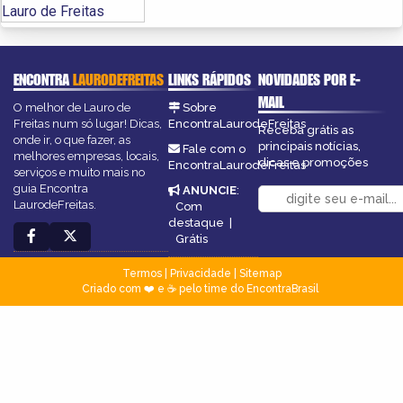
ENCONTRA
LAURODEFREITAS
LINKS RÁPIDOS
NOVIDADES POR E-
MAIL
O melhor de Lauro de
Sobre
Freitas num só lugar! Dicas,
EncontraLaurodeFreitas
Receba grátis as
onde ir, o que fazer, as
principais notícias,
Fale com o
melhores empresas, locais,
dicas e promoções
EncontraLaurodeFreitas
serviços e muito mais no
guia Encontra
ANUNCIE
:
LaurodeFreitas.
Com
destaque
|
Grátis
Termos
|
Privacidade
|
Sitemap
Criado com ❤️ e ☕ pelo time do EncontraBrasil