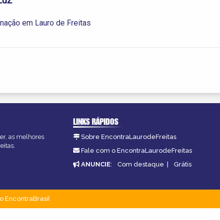
nação em Lauro de Freitas
LINKS RÁPIDOS
zer, as melhores
Sobre EncontraLaurodeFreitas
eitas.
Fale com o EncontraLaurodeFreitas
ANUNCIE
:
Com destaque
|
Grátis
o EncontraBrasil