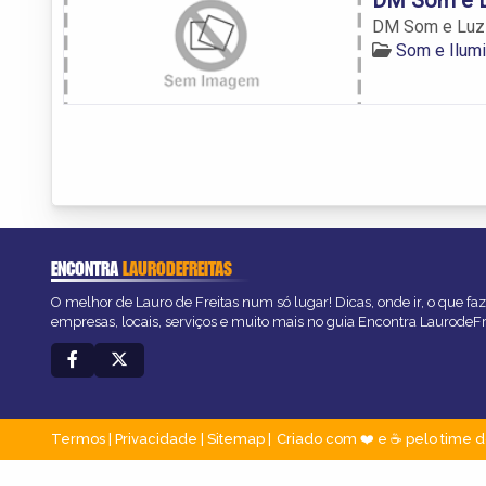
DM Som e Luz
Som e Ilumi
ENCONTRA
LAURODEFREITAS
O melhor de Lauro de Freitas num só lugar! Dicas, onde ir, o que fa
empresas, locais, serviços e muito mais no guia Encontra LaurodeFr
Termos
|
Privacidade
|
Sitemap
Criado com ❤️ e ☕ pelo time d