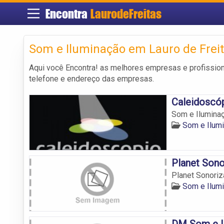
Encontra
LaurodeFreitas
Som e Iluminação em Lauro de Frei
Aqui você Encontra! as melhores empresas e profissio
telefone e endereço das empresas.
Caleidoscó
Som e Iluminaç
Som e Ilumi
Planet Son
Planet Sonori
Som e Ilumi
DM Som e 