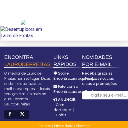
ENCONTRA
LINKS
NOVIDADES
LAURODEFREITAS
RÁPIDOS
POR E-MAIL
O melhor de Lauro de
Sobre
Receba grátis as
Freitas num só lugar! Dicas,
EncontraLaurodeFreitas
principais notícias,
onde ir, o que fazer, as
dicas e promoções
Fale com o
melhores empresas, locais,
EncontraLaurodeFreitas
serviços e muito mais no
guia Encontra
ANUNCIE
:
LaurodeFreitas.
Com
destaque
|
Grátis
Termos
|
Privacidade
|
Sitemap