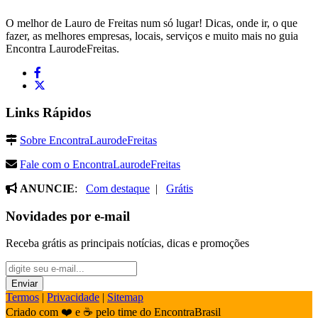
O melhor de Lauro de Freitas num só lugar! Dicas, onde ir, o que
fazer, as melhores empresas, locais, serviços e muito mais no guia
Encontra LaurodeFreitas.
Links Rápidos
Sobre EncontraLaurodeFreitas
Fale com o EncontraLaurodeFreitas
ANUNCIE
:
Com destaque
|
Grátis
Novidades por e-mail
Receba grátis as principais notícias, dicas e promoções
Termos
|
Privacidade
|
Sitemap
Criado com ❤️ e ☕ pelo time do EncontraBrasil