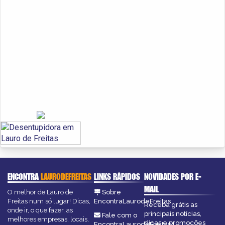
ENCONTRA
LAURODEFREITAS
LINKS RÁPIDOS
NOVIDADES POR E-
MAIL
O melhor de Lauro de
Sobre
Freitas num só lugar! Dicas,
EncontraLaurodeFreitas
Receba grátis as
onde ir, o que fazer, as
principais notícias,
Fale com o
melhores empresas, locais,
dicas e promoções
EncontraLaurodeFreitas