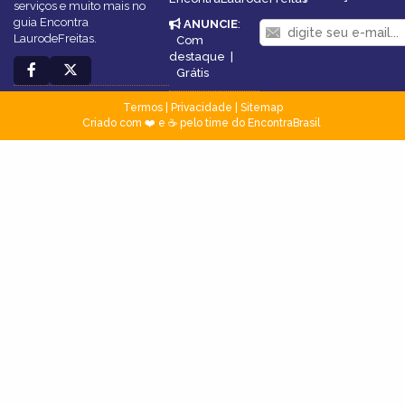
serviços e muito mais no
guia Encontra
ANUNCIE
:
LaurodeFreitas.
Com
destaque
|
Grátis
Termos
|
Privacidade
|
Sitemap
Criado com ❤️ e ☕ pelo time do EncontraBrasil