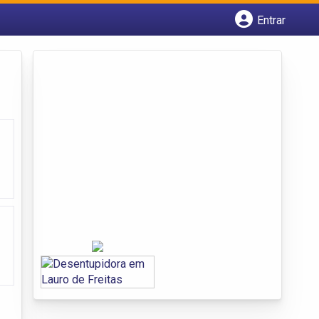
Entrar
Cadastrar empresa
Fazer login
Criar conta