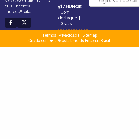
serviços e muito mais no
guia Encontra
ANUNCIE
:
LaurodeFreitas.
Com
destaque
|
Grátis
Termos
|
Privacidade
|
Sitemap
Criado com ❤️ e ☕ pelo time do EncontraBrasil