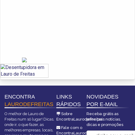
ENCONTRA
LINKS
NOVIDADES
LAURODEFREITAS
RÁPIDOS
POR E-MAIL
O melhor de Lauro de
Sobre
Receba grátis as
Freitas num só lugar! Dicas,
EncontraLaurodeFreitas
principais notícias,
onde ir, o que fazer, as
dicas e promoções
Fale com o
melhores empresas, locais,
EncontraLaurodeFreitas