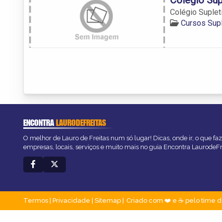
Colégio Suplet
Cursos Supl
ENCONTRA
LAURODEFREITAS
O melhor de Lauro de Freitas num só lugar! Dicas, onde ir, o que fa
empresas, locais, serviços e muito mais no guia Encontra LaurodeFr
Termos
|
Privacidade
|
Sitemap
Criado com ❤️ e ☕ pelo time d