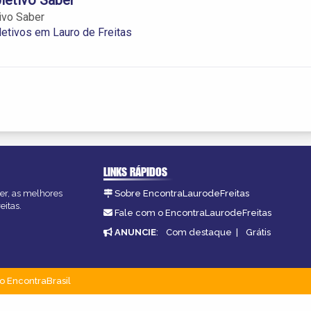
ivo Saber
etivos em Lauro de Freitas
LINKS RÁPIDOS
zer, as melhores
Sobre EncontraLaurodeFreitas
eitas.
Fale com o EncontraLaurodeFreitas
ANUNCIE
:
Com destaque
|
Grátis
o EncontraBrasil