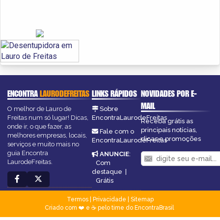
ENCONTRA
LAURODEFREITAS
LINKS RÁPIDOS
NOVIDADES POR E-
MAIL
O melhor de Lauro de
Sobre
Freitas num só lugar! Dicas,
EncontraLaurodeFreitas
Receba grátis as
onde ir, o que fazer, as
principais notícias,
Fale com o
melhores empresas, locais,
dicas e promoções
EncontraLaurodeFreitas
serviços e muito mais no
guia Encontra
ANUNCIE
:
LaurodeFreitas.
Com
destaque
|
Grátis
Termos
|
Privacidade
|
Sitemap
Criado com ❤️ e ☕ pelo time do EncontraBrasil