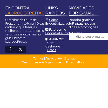
ENCONTRA
LINKS
NOVIDADES
LAURODEFREITAS
RÁPIDOS
POR E-MAIL
O melhor de Lauro de
Sobre
Receba grátis as
Freitas num só lugar! Dicas,
EncontraLaurodeFreitas
principais notícias,
onde ir, o que fazer, as
dicas e promoções
Fale com o
melhores empresas, locais,
EncontraLaurodeFreitas
serviços e muito mais no
guia Encontra
ANUNCIE
:
LaurodeFreitas.
Com
destaque
|
Grátis
Termos
|
Privacidade
|
Sitemap
Criado com ❤️ e ☕ pelo time do EncontraBrasil